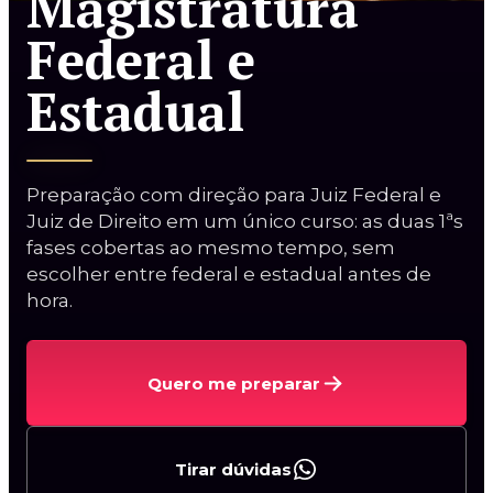
Magistratura
2ª Fase TJBA (espelho)
Federal e
Oral TJSP
Estadual
Preparação com direção para Juiz Federal e
Juiz de Direito em um único curso: as duas 1ªs
fases cobertas ao mesmo tempo, sem
Curso Procuradorias
escolher entre federal e estadual antes de
Carreiras da AGU
hora.
Procurador do BACEN
Curso AGU + BACEN
Quero me preparar
2ª Fase PGE/AL
Tirar dúvidas