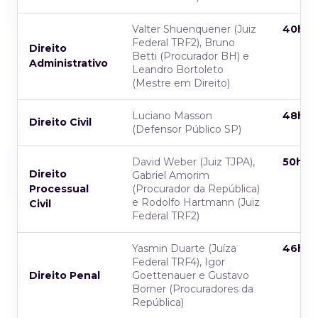
Valter Shuenquener (Juiz
40h
Federal TRF2), Bruno
Direito
Betti (Procurador BH) e
Administrativo
Leandro Bortoleto
(Mestre em Direito)
Luciano Masson
48h
Direito Civil
(Defensor Público SP)
David Weber (Juiz TJPA),
50h
Direito
Gabriel Amorim
Processual
(Procurador da República)
e Rodolfo Hartmann (Juiz
Civil
Federal TRF2)
Yasmin Duarte (Juíza
46h
Federal TRF4), Igor
Direito Penal
Goettenauer e Gustavo
Borner (Procuradores da
República)