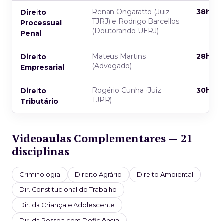
Renan Ongaratto (Juiz
38h
Direito
TJRJ) e Rodrigo Barcellos
Processual
(Doutorando UERJ)
Penal
Mateus Martins
28h
Direito
(Advogado)
Empresarial
Rogério Cunha (Juiz
30h
Direito
TJPR)
Tributário
Videoaulas Complementares — 21
disciplinas
Criminologia
Direito Agrário
Direito Ambiental
Dir. Constitucional do Trabalho
Dir. da Criança e Adolescente
Dir. da Pessoa com Deficiência