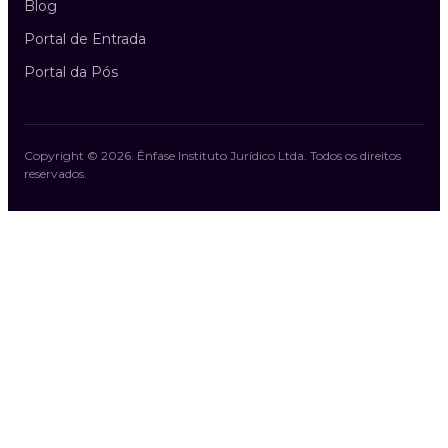
Blog
Portal de Entrada
Portal da Pós
Copyright ©
2026
.
Ênfase Instituto Jurídico Ltda
. Todos os direitos
reservados.