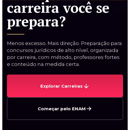
carreira você se
prepara?
Curso Procuradorias
Menos excesso. Mais direção. Preparação para
concursos jurídicos de alto nível, organizada
Carreiras da AGU
por carreira, com método, professores fortes
Procurador do BACEN
e conteúdo na medida certa.
Curso AGU + BACEN
2ª Fase PGE/AL
Explorar Carreiras
Começar pelo ENAM