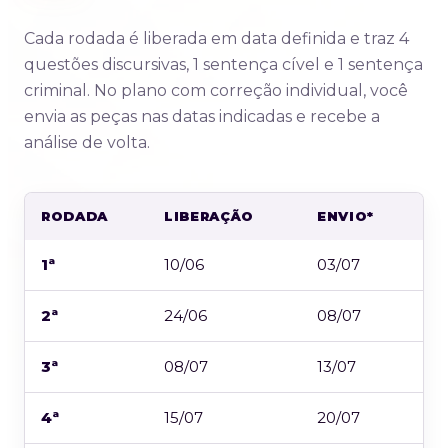
Cada rodada é liberada em data definida e traz 4
questões discursivas, 1 sentença cível e 1 sentença
criminal. No plano com correção individual, você
envia as peças nas datas indicadas e recebe a
análise de volta.
RODADA
LIBERAÇÃO
ENVIO*
R
1ª
10/06
03/07
08
2ª
24/06
08/07
13
3ª
08/07
13/07
20
4ª
15/07
20/07
27