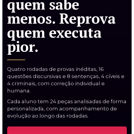
quem sabe
menos. Reprova
quem executa
pior.
Curso Procuradorias
Carreiras da AGU
Procurador do BACEN
Quatro rodadas de provas inéditas, 16
Curso AGU + BACEN
questões discursivas e 8 sentenças, 4 cíveis e
4 criminais, com correção individual e
2ª Fase PGE/AL
humana.
Cada aluno tem 24 peças analisadas de forma
personalizada, com acompanhamento de
evolução ao longo das rodadas.