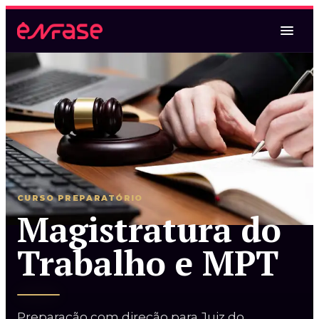
Magistratura Federal
Magistratura Federal e MPF
Magistratura Federal e Estadual
CURSO PREPARATÓRIO
2ª Fase TRF2 (espelho)
Magistratura do
Oral TRF6
Trabalho e MPT
Magistratura Estadual
Preparação com direção para Juiz do