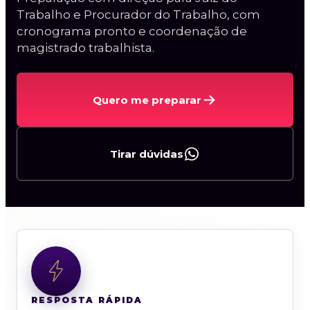
Magistratura Estadual e MPE
Trabalho e Procurador do Trabalho, com
cronograma pronto e coordenação de
Magistratura Federal e Estadual
magistrado trabalhista.
2ª Fase TJBA (espelho)
Oral TJSP
Quero me preparar
Tirar dúvidas
Curso Procuradorias
Carreiras da AGU
Procurador do BACEN
Curso AGU + BACEN
2ª Fase PGE/AL
RESPOSTA RÁPIDA