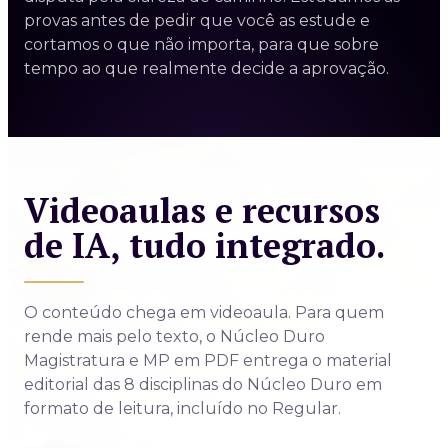
provas antes de pedir que você as estude e
cortamos o que não importa, para que sobre
tempo ao que realmente decide a aprovação.
Videoaulas e recursos
de IA, tudo integrado.
O conteúdo chega em videoaula. Para quem
rende mais pelo texto, o Núcleo Duro
Magistratura e MP em PDF entrega o material
editorial das 8 disciplinas do Núcleo Duro em
formato de leitura, incluído no Regular.