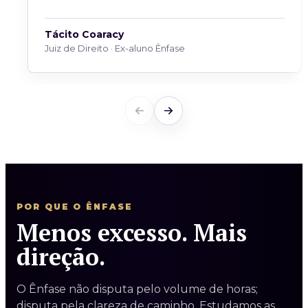
Tácito Coaracy
Juiz de Direito · Ex-aluno Ênfase
POR QUE O ÊNFASE
Menos excesso. Mais
direção.
O Ênfase não disputa pelo volume de horas;
disputa pela clareza de caminho. Estudamos as