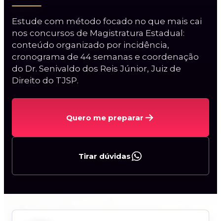
Estude com método focado no que mais cai
nos concursos de Magistratura Estadual:
conteúdo organizado por incidência,
cronograma de 44 semanas e coordenação
do Dr. Senivaldo dos Reis Júnior, Juiz de
Curso Procuradorias
Direito do TJSP.
Carreiras da AGU
Procurador do BACEN
Quero me preparar
Curso AGU + BACEN
2ª Fase PGE/AL
Tirar dúvidas