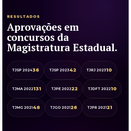
RESULTADOS
Aprovações em
concursos da
Magistratura Estadual.
36
42
10
TJSP 2024
TJSP 2023
TJRJ 2023
131
22
10
TJMA 2022
TJPE 2022
TJDFT 2022
48
26
21
TJMG 2021
TJGO 2021
TJPR 2021