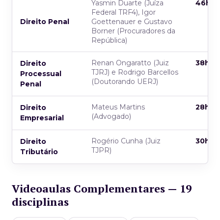
Yasmin Duarte (Juíza
46h
Federal TRF4), Igor
Direito Penal
Goettenauer e Gustavo
Borner (Procuradores da
República)
Renan Ongaratto (Juiz
38h
Direito
TJRJ) e Rodrigo Barcellos
Processual
(Doutorando UERJ)
Penal
Mateus Martins
28h
Direito
(Advogado)
Empresarial
Rogério Cunha (Juiz
30h
Direito
TJPR)
Tributário
Videoaulas Complementares — 19
disciplinas