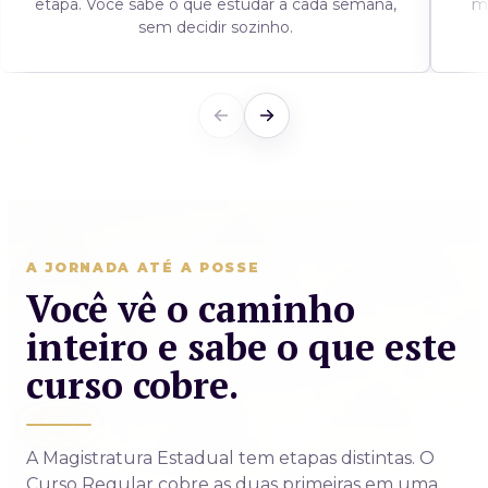
etapa. Você sabe o que estudar a cada semana,
m
sem decidir sozinho.
A JORNADA ATÉ A POSSE
Você vê o caminho
inteiro e sabe o que este
curso cobre.
A Magistratura Estadual tem etapas distintas. O
Curso Regular cobre as duas primeiras em uma