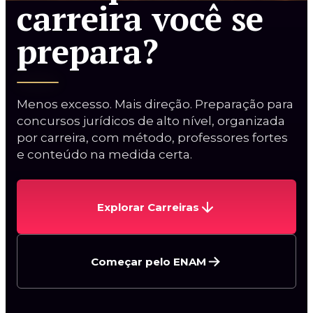
carreira você se
prepara?
Curso Procuradorias
Menos excesso. Mais direção. Preparação para
concursos jurídicos de alto nível, organizada
Carreiras da AGU
por carreira, com método, professores fortes
Procurador do BACEN
e conteúdo na medida certa.
Curso AGU + BACEN
2ª Fase PGE/AL
Explorar Carreiras
Começar pelo ENAM