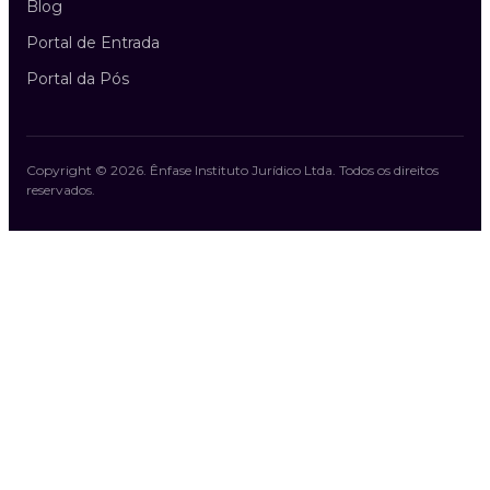
Blog
Portal de Entrada
Portal da Pós
Copyright ©
2026
.
Ênfase Instituto Jurídico Ltda
. Todos os direitos
reservados.