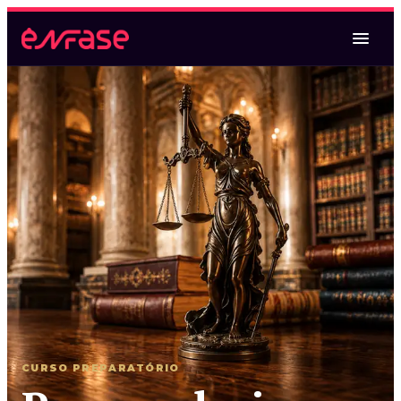
Magistratura Federal
Magistratura Federal e MPF
Magistratura Federal e Estadual
2ª Fase TRF2 (espelho)
Oral TRF6
Magistratura Estadual
Magistratura Estadual e MPE
CURSO PREPARATÓRIO
Magistratura Federal e Estadual