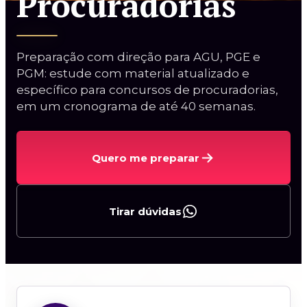
Procuradorias
2ª Fase TJBA (espelho)
Oral TJSP
Preparação com direção para AGU, PGE e
PGM: estude com material atualizado e
específico para concursos de procuradorias,
em um cronograma de até 40 semanas.
Curso Procuradorias
Quero me preparar
Carreiras da AGU
Procurador do BACEN
Tirar dúvidas
Curso AGU + BACEN
2ª Fase PGE/AL