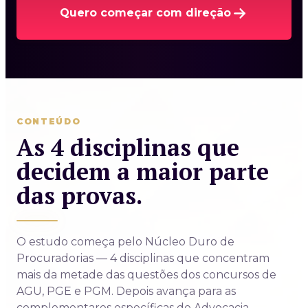
Quero começar com direção
CONTEÚDO
As 4 disciplinas que
decidem a maior parte
das provas.
O estudo começa pelo Núcleo Duro de
Procuradorias — 4 disciplinas que concentram
mais da metade das questões dos concursos de
AGU, PGE e PGM. Depois avança para as
complementares específicas de Advocacia