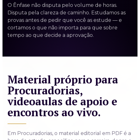
O Ênfase não disputa pelo volume de horas.
Disputa pela clareza de caminho. Estudamos as
provas antes de pedir que você as estude — e
cortamos o que não importa para que sobre
tempo ao que decide a aprovação.
Material próprio para
Procuradorias,
videoaulas de apoio e
encontros ao vivo.
Em Procuradorias, o material editorial em PDF é a