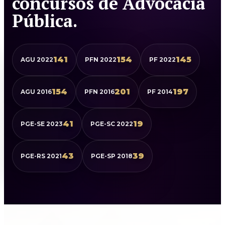
concursos de Advocacia
Pública.
141
154
145
AGU 2022
PFN 2022
PF 2022
154
201
197
AGU 2016
PFN 2016
PF 2014
41
19
PGE-SE 2023
PGE-SC 2022
43
39
PGE-RS 2021
PGE-SP 2018