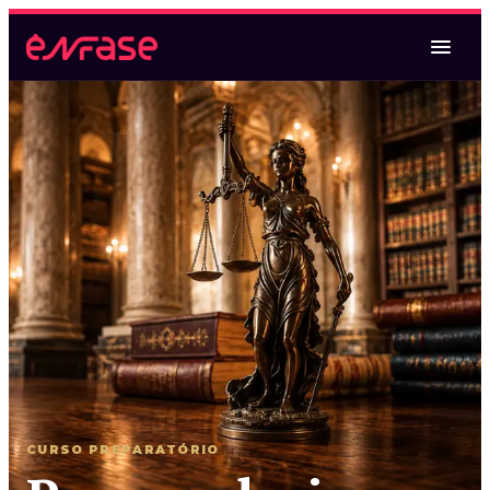
Magistratura Federal
Magistratura Federal e MPF
Magistratura Federal e Estadual
2ª Fase TRF2 (espelho)
Oral TRF6
CURSO PREPARATÓRIO
Magistratura Estadual