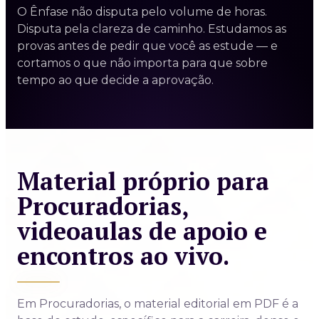
O Ênfase não disputa pelo volume de horas.
Disputa pela clareza de caminho. Estudamos as
provas antes de pedir que você as estude — e
cortamos o que não importa para que sobre
tempo ao que decide a aprovação.
Material próprio para
Procuradorias,
videoaulas de apoio e
encontros ao vivo.
Em Procuradorias, o material editorial em PDF é a