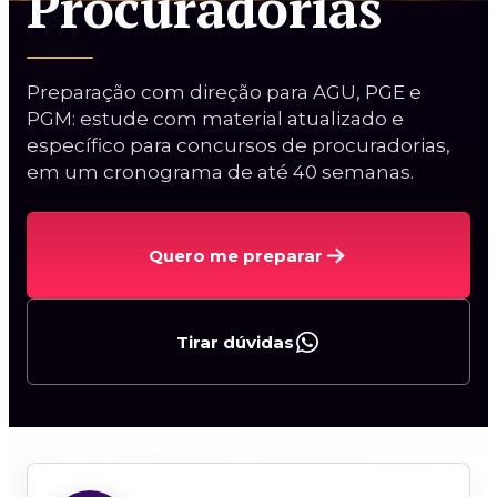
Procuradorias
Magistratura Estadual e MPE
Magistratura Federal e Estadual
2ª Fase TJBA (espelho)
Preparação com direção para AGU, PGE e
PGM: estude com material atualizado e
Oral TJSP
específico para concursos de procuradorias,
em um cronograma de até 40 semanas.
Quero me preparar
Curso Procuradorias
Tirar dúvidas
Carreiras da AGU
Procurador do BACEN
Curso AGU + BACEN
2ª Fase PGE/AL