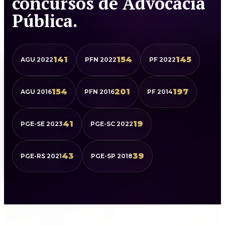
concursos de Advocacia
Pública.
141
154
145
AGU 2022
PFN 2022
PF 2022
154
201
197
AGU 2016
PFN 2016
PF 2014
41
19
PGE-SE 2023
PGE-SC 2022
43
39
PGE-RS 2021
PGE-SP 2018