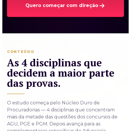
Quero começar com direção
CONTEÚDO
As 4 disciplinas que
decidem a maior parte
das provas.
O estudo começa pelo Núcleo Duro de
Procuradorias — 4 disciplinas que concentram
mais da metade das questões dos concursos de
AGU, PGE e PGM. Depois avança para as
complementares específicas de Advocacia