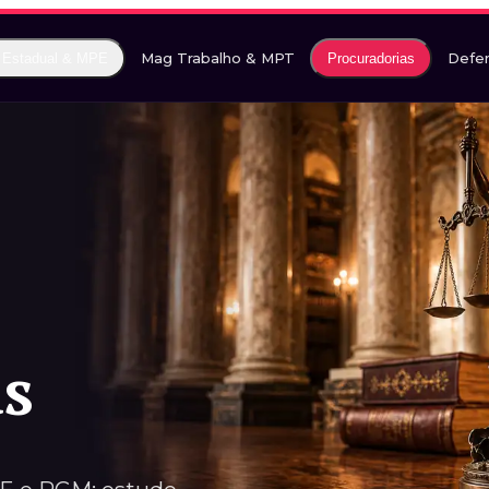
Mag Trabalho & MPT
Defen
 Estadual & MPE
Procuradorias
s