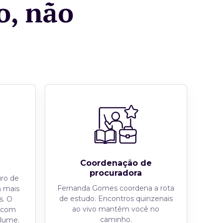
o, não
Coordenação de
procuradora
uro de
Fernanda Gomes coordena a rota
m mais
de estudo. Encontros quinzenais
s. O
ao vivo mantêm você no
, com
caminho.
olume.