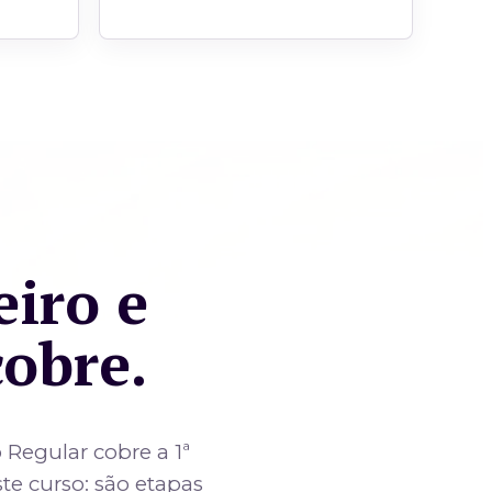
eiro e
cobre.
 Regular cobre a 1ª
ste curso: são etapas