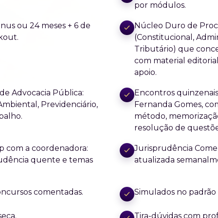
por módulos.
ônus ou 24 meses + 6 de
Núcleo Duro de Procu
kout.
(Constitucional, Admin
Tributário) que conc
com material editoria
apoio.
de Advocacia Pública:
Encontros quinzenais
 Ambiental, Previdenciário,
Fernanda Gomes, com 
balho.
método, memorização 
resolução de questõe
p com a coordenadora:
Jurisprudência Come
sprudência quente e temas
atualizada semanalme
concursos comentadas.
Simulados no padrão 
seca.
Tira-dúvidas com prof