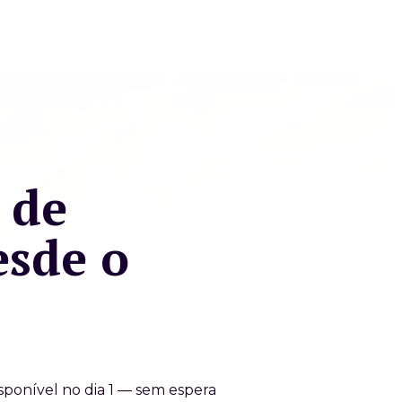
 de
esde o
ponível no dia 1 — sem espera