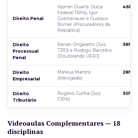
Yasmin Duarte (Juíza
46h
Federal TRF4), Igor
Direito Penal
Goettenauer e Gustavo
Borner (Procuradores da
República)
Renan Ongaratto (Juiz
38h
Direito
TJRJ) e Rodrigo Barcellos
Processual
(Doutorando UERJ)
Penal
Mateus Martins
28h
Direito
(Advogado)
Empresarial
Rogério Cunha (Juiz
30h
Direito
TJPR)
Tributário
Videoaulas Complementares — 18
disciplinas