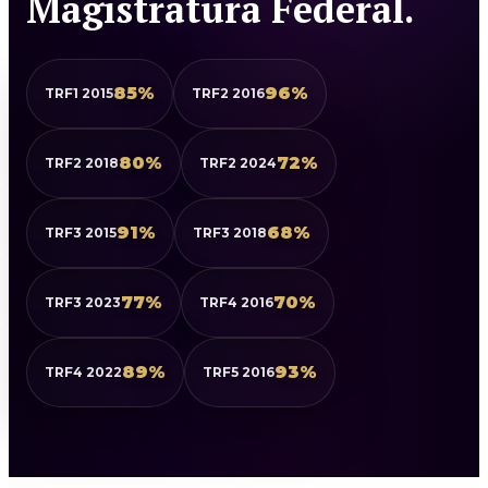
Magistratura Federal.
85%
96%
TRF1 2015
TRF2 2016
80%
72%
TRF2 2018
TRF2 2024
91%
68%
TRF3 2015
TRF3 2018
77%
70%
TRF3 2023
TRF4 2016
89%
93%
TRF4 2022
TRF5 2016