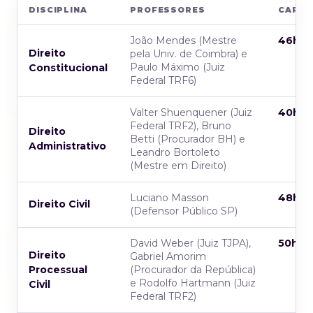
DISCIPLINA
PROFESSORES
CARG
João Mendes (Mestre
46h
Direito
pela Univ. de Coimbra) e
Paulo Máximo (Juiz
Constitucional
Federal TRF6)
Valter Shuenquener (Juiz
40h
Federal TRF2), Bruno
Direito
Betti (Procurador BH) e
Administrativo
Leandro Bortoleto
(Mestre em Direito)
Luciano Masson
48h
Direito Civil
(Defensor Público SP)
David Weber (Juiz TJPA),
50h
Direito
Gabriel Amorim
Processual
(Procurador da República)
e Rodolfo Hartmann (Juiz
Civil
Federal TRF2)