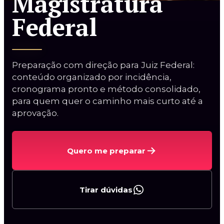
Magistratura
2ª Fase TJBA (espelho)
Federal
Oral TJSP
Preparação com direção para Juiz Federal:
conteúdo organizado por incidência,
cronograma pronto e método consolidado,
para quem quer o caminho mais curto até a
aprovação.
Curso Procuradorias
Carreiras da AGU
Procurador do BACEN
Quero me preparar
Curso AGU + BACEN
2ª Fase PGE/AL
Tirar dúvidas