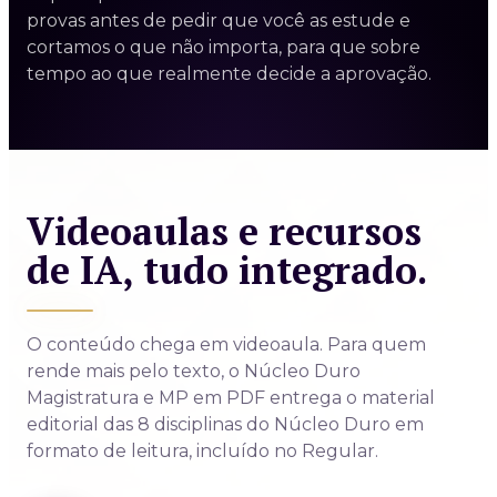
provas antes de pedir que você as estude e
cortamos o que não importa, para que sobre
tempo ao que realmente decide a aprovação.
Videoaulas e recursos
de IA, tudo integrado.
O conteúdo chega em videoaula. Para quem
rende mais pelo texto, o Núcleo Duro
Magistratura e MP em PDF entrega o material
editorial das 8 disciplinas do Núcleo Duro em
formato de leitura, incluído no Regular.