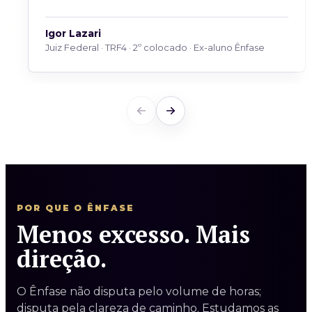
Igor Lazari
Juiz Federal · TRF4 · 2º colocado · Ex-aluno Ênfase
POR QUE O ÊNFASE
Menos excesso. Mais
direção.
O Ênfase não disputa pelo volume de horas;
disputa pela clareza de caminho. Estudamos as