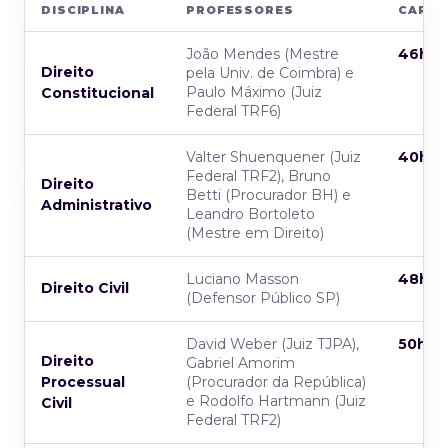
DISCIPLINA
PROFESSORES
CARG
João Mendes (Mestre
46h
Direito
pela Univ. de Coimbra) e
Paulo Máximo (Juiz
Constitucional
Federal TRF6)
Valter Shuenquener (Juiz
40h
Federal TRF2), Bruno
Direito
Betti (Procurador BH) e
Administrativo
Leandro Bortoleto
(Mestre em Direito)
Luciano Masson
48h
Direito Civil
(Defensor Público SP)
David Weber (Juiz TJPA),
50h
Direito
Gabriel Amorim
Processual
(Procurador da República)
e Rodolfo Hartmann (Juiz
Civil
Federal TRF2)