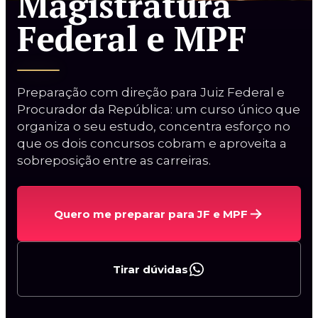
Magistratura
Magistratura Estadual e MPE
Federal e MPF
Magistratura Federal e Estadual
2ª Fase TJBA (espelho)
Oral TJSP
Preparação com direção para Juiz Federal e
Procurador da República: um curso único que
organiza o seu estudo, concentra esforço no
que os dois concursos cobram e aproveita a
sobreposição entre as carreiras.
Curso Procuradorias
Quero me preparar para JF e MPF
Carreiras da AGU
Procurador do BACEN
Tirar dúvidas
Curso AGU + BACEN
2ª Fase PGE/AL