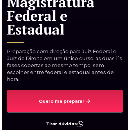
Magistratura
Federal e
Estadual
Curso Procuradorias
Preparação com direção para Juiz Federal e
Carreiras da AGU
Juiz de Direito em um único curso: as duas 1ªs
Procurador do BACEN
fases cobertas ao mesmo tempo, sem
escolher entre federal e estadual antes de
Curso AGU + BACEN
hora.
2ª Fase PGE/AL
Quero me preparar
Tirar dúvidas