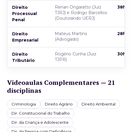
Renan Ongaratto (Juiz
38h
Direito
TJRJ) e Rodrigo Barcellos
Processual
(Doutorando UERJ)
Penal
Mateus Martins
28h
Direito
(Advogado)
Empresarial
Rogério Cunha (Juiz
30h
Direito
TJPR)
Tributário
Videoaulas Complementares — 21
disciplinas
Criminologia
Direito Agrário
Direito Ambiental
Dir. Constitucional do Trabalho
Dir. da Criança e Adolescente
Dir. da Pessoa com Deficiência