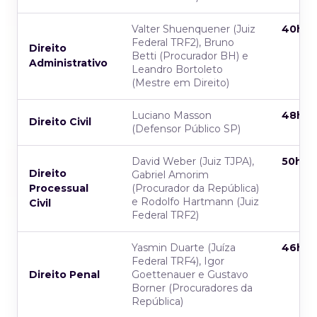
Valter Shuenquener (Juiz
40h
Federal TRF2), Bruno
Direito
Betti (Procurador BH) e
Administrativo
Leandro Bortoleto
(Mestre em Direito)
Luciano Masson
48h
Direito Civil
(Defensor Público SP)
David Weber (Juiz TJPA),
50h
Direito
Gabriel Amorim
Processual
(Procurador da República)
e Rodolfo Hartmann (Juiz
Civil
Federal TRF2)
Yasmin Duarte (Juíza
46h
Federal TRF4), Igor
Direito Penal
Goettenauer e Gustavo
Borner (Procuradores da
República)