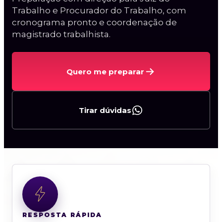
Trabalho e Procurador do Trabalho, com
cronograma pronto e coordenação de
magistrado trabalhista.
Quero me preparar
Curso Procuradorias
Carreiras da AGU
Procurador do BACEN
Tirar dúvidas
Curso AGU + BACEN
2ª Fase PGE/AL
RESPOSTA RÁPIDA