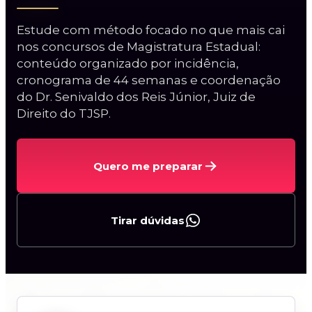
Estude com método focado no que mais cai
nos concursos de Magistratura Estadual:
conteúdo organizado por incidência,
cronograma de 44 semanas e coordenação
do Dr. Senivaldo dos Reis Júnior, Juiz de
Curso Procuradorias
Direito do TJSP.
Carreiras da AGU
Procurador do BACEN
Quero me preparar
Curso AGU + BACEN
2ª Fase PGE/AL
Tirar dúvidas