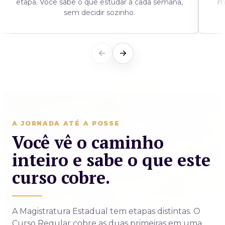
etapa. Você sabe o que estudar a cada semana,
m
sem decidir sozinho.
A JORNADA ATÉ A POSSE
Você vê o caminho
inteiro e sabe o que este
curso cobre.
A Magistratura Estadual tem etapas distintas. O
Curso Regular cobre as duas primeiras em uma