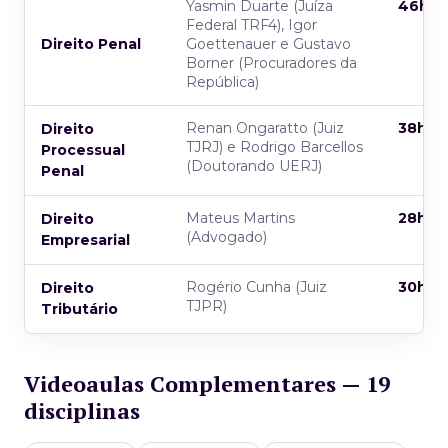
Yasmin Duarte (Juíza
46h
Federal TRF4), Igor
Direito Penal
Goettenauer e Gustavo
Borner (Procuradores da
República)
Renan Ongaratto (Juiz
38h
Direito
TJRJ) e Rodrigo Barcellos
Processual
(Doutorando UERJ)
Penal
Mateus Martins
28h
Direito
(Advogado)
Empresarial
Rogério Cunha (Juiz
30h
Direito
TJPR)
Tributário
Videoaulas Complementares — 19
disciplinas