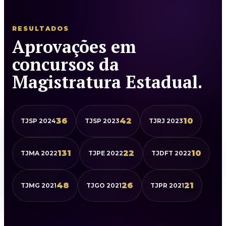
RESULTADOS
Aprovações em
concursos da
Magistratura Estadual.
36
42
10
TJSP 2024
TJSP 2023
TJRJ 2023
131
22
10
TJMA 2022
TJPE 2022
TJDFT 2022
48
26
21
TJMG 2021
TJGO 2021
TJPR 2021