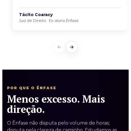
Tácito Coaracy
Juiz de Direito · Ex-aluno Ênfase
POR QUE O ÊNFASE
Menos excesso. Mais
direção.
O Ênfase não disputa pelo volume de horas;
disputa pela clareza de caminho. Estudamos as