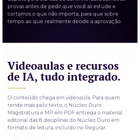
provas antes de pedir que você as estude e
cortamos o que não importa, para que sobre
tempo ao que realmente decide a aprovação.
Videoaulas e recursos
de IA, tudo integrado.
O conteúdo chega em videoaula. Para quem
rende mais pelo texto, o Núcleo Duro
Magistratura e MP em PDF entrega o material
editorial das 8 disciplinas do Núcleo Duro em
formato de leitura, incluído no Regular.